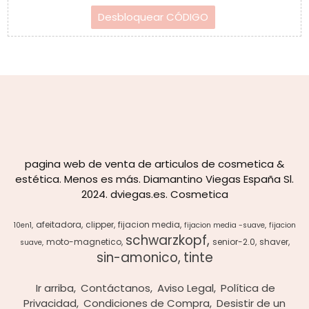
pagina web de venta de articulos de cosmetica &
estética. Menos es más. Diamantino Viegas España Sl.
2024. dviegas.es. Cosmetica
afeitadora
clipper
fijacion media
10en1
fijacion media -suave
fijacion
schwarzkopf
moto-magnetico
senior-2.0
shaver
suave
sin-amonico
tinte
Ir arriba
Contáctanos
Aviso Legal
Política de
Privacidad
Condiciones de Compra
Desistir de un