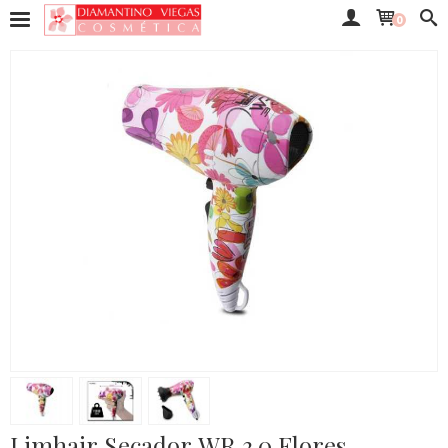
0
Limhair Secador WR 3.0 Flores