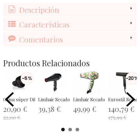
Descripción
Características
Comentarios
Productos Relacionados
-5 %
-20 %
Gama súper Difusor Universal
Limhair Secador HP 3.7 Negro
Limhair Secador VR 4.0 Stamping
Eurostil Secad
20,90 €
39,38 €
49,99 €
140,79 €
22,00 €
175,99 €