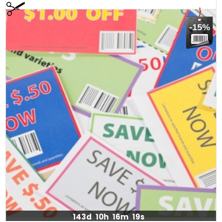
-15%
143d
10h
16m
19s