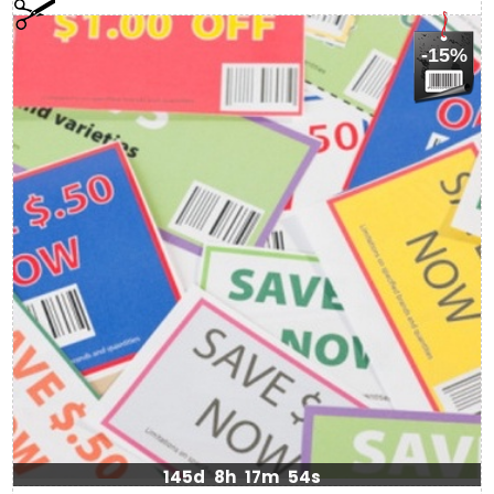
-15%
145d
8h
17m
54s