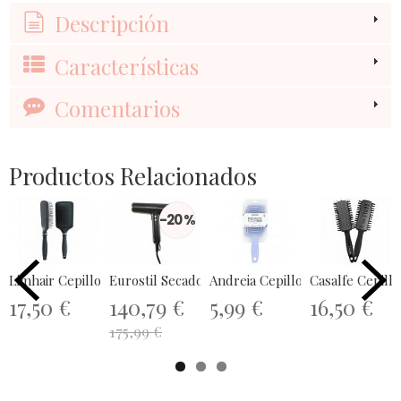
Descripción
Características
Comentarios
Productos Relacionados
-20 %
Limhair Cepillo Tanglim...
Eurostil Secador Evolution 07553
Andreia Cepillo Pro Wave Detang
Casalfe Cepill
17,50 €
140,79 €
5,99 €
16,50 €
175,99 €