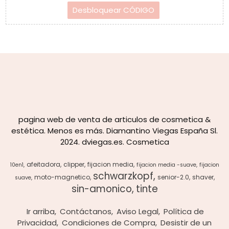
pagina web de venta de articulos de cosmetica &
estética. Menos es más. Diamantino Viegas España Sl.
2024. dviegas.es. Cosmetica
afeitadora
clipper
fijacion media
10en1
fijacion media -suave
fijacion
schwarzkopf
moto-magnetico
senior-2.0
shaver
suave
sin-amonico
tinte
Ir arriba
Contáctanos
Aviso Legal
Política de
Privacidad
Condiciones de Compra
Desistir de un