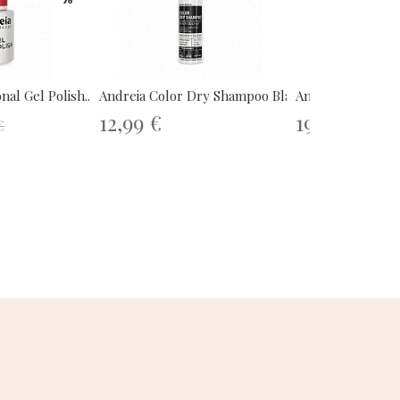
nal Gel Polish...
Andreia Color Dry Shampoo Black...
Andreia Professio
12,99 €
19,99 €
€