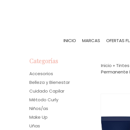
INICIO
MARCAS
OFERTAS F
Categorías
Inicio
»
Tintes
Permanente P
Accesorios
Belleza y Bienestar
Cuidado Capilar
Método Curly
Niños/as
Make Up
Uñas