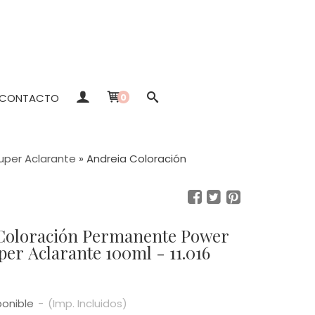
CONTACTO
0
uper Aclarante
»
Andreia Coloración
Coloración Permanente Power
er Aclarante 100ml - 11.016
ponible
-
(Imp. Incluidos)