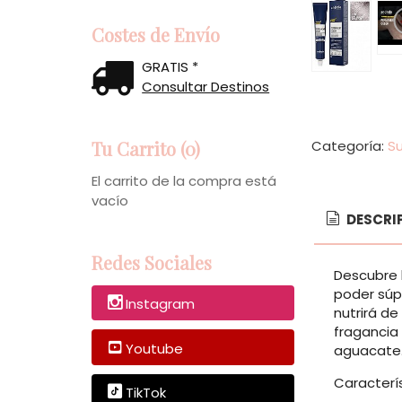
Costes de Envío
GRATIS *
Consultar Destinos
Tu Carrito (0)
Categoría:
Su
El carrito de la compra está
vacío
DESCRI
Redes Sociales
Descubre 
poder súp
Instagram
nutrirá d
fragancia 
Youtube
aguacate.
Caracterís
TikTok