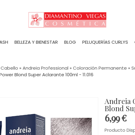
LASH
BELLEZA Y BIENESTAR
BLOG
PELUQUERÍAS CURLYS
 Cabello
»
Andreia Professional
»
Coloración Permanente
»
S
ower Blond Super Aclarante 100ml - 11.016
Andreia 
Blond Sup
6,99 €
Producto Dis