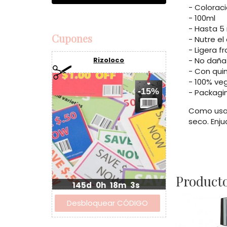
- Colorac
- 100ml
- Hasta 5 
Cupones
- Nutre el
- Ligera f
- No daña 
Rizoloco
- Con quin
- 100% ve
-15%
- Packagi
Como usar:
seco. Enju
Producto
145d
0h
18m
2s