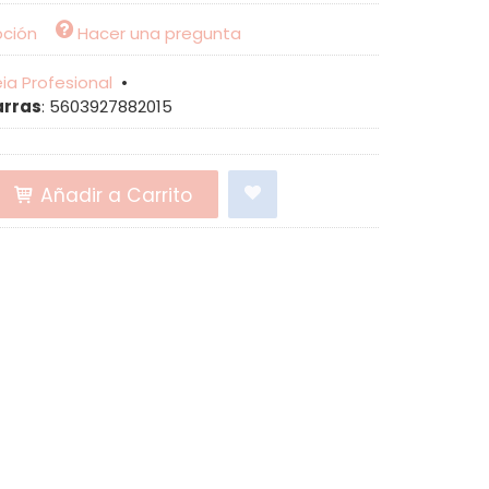
pción
Hacer una pregunta
ia Profesional
•
arras
:
5603927882015
Añadir a Carrito