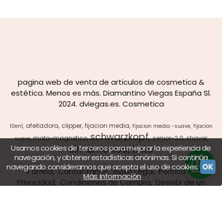
pagina web de venta de articulos de cosmetica &
estética. Menos es más. Diamantino Viegas España Sl.
2024. dviegas.es. Cosmetica
afeitadora
clipper
fijacion media
10en1
fijacion media -suave
fijacion
schwarzkopf
moto-magnetico
senior-2.0
shaver
suave
sin-amonico
tinte
Usamos cookies de terceros para mejorar la experiencia de
navegación, y obtener estadísticas anónimas. Si continúa
navegando consideramos que acepta el uso de cookies.
OK
Ir arriba
Contáctanos
Aviso Legal
Política de
Más información
Privacidad
Condiciones de Compra
Desistir de un
pedido
Políticas de Cookies
Calle Alfredo Nobel, 27 - 08430 La roca del valles,