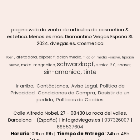
pagina web de venta de articulos de cosmetica &
estética. Menos es más. Diamantino Viegas España Sl.
2024. dviegas.es. Cosmetica
afeitadora
clipper
fijacion media
10en1
fijacion media -suave
fijacion
schwarzkopf
moto-magnetico
senior-2.0
shaver
suave
sin-amonico
tinte
Ir arriba
Contáctanos
Aviso Legal
Política de
Privacidad
Condiciones de Compra
Desistir de un
pedido
Políticas de Cookies
Calle Alfredo Nobel, 27 - 08430 La roca del valles,
Barcelona - (España) | info@dviegas.es |
937326007
|
685537604
Horario:
09h a 19h |
Tiempo de Entrega:
24h a 48h