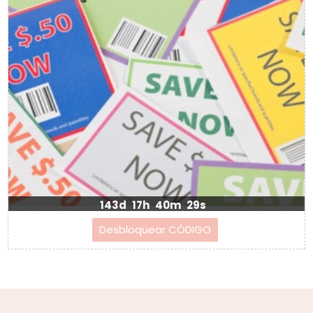
143d
17h
40m
28s