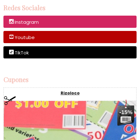
Redes Sociales
Instagram
Youtube
TikTok
Cupones
Rizoloco
-15%