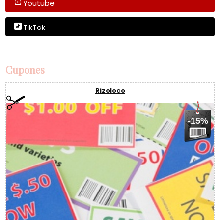
Youtube
TikTok
Cupones
Rizoloco
-15%