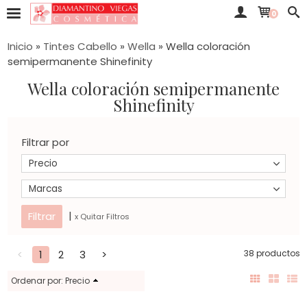
0
Inicio
»
Tintes Cabello
»
Wella
»
Wella coloración
semipermanente Shinefinity
Wella coloración semipermanente
Shinefinity
Filtrar por
Precio
Marcas
|
x Quitar Filtros
<
1
2
3
>
38 productos
Ordenar por:
Precio