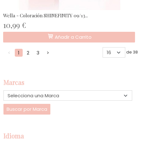
Wella - Coloración SHINEFINITY 09/13...
10,99 €
Añadir a Carrito
de 38
<
1
2
3
>
Marcas
Idioma