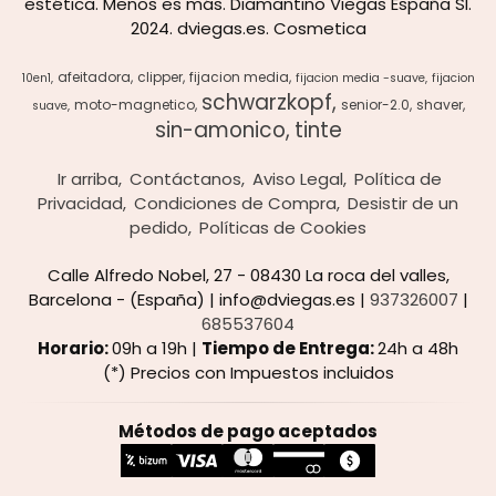
estética. Menos es más. Diamantino Viegas España Sl.
2024. dviegas.es. Cosmetica
afeitadora
clipper
fijacion media
10en1
fijacion media -suave
fijacion
schwarzkopf
moto-magnetico
senior-2.0
shaver
suave
sin-amonico
tinte
Ir arriba
Contáctanos
Aviso Legal
Política de
Privacidad
Condiciones de Compra
Desistir de un
pedido
Políticas de Cookies
Calle Alfredo Nobel, 27 - 08430 La roca del valles,
Barcelona - (España) | info@dviegas.es |
937326007
|
685537604
Horario:
09h a 19h |
Tiempo de Entrega:
24h a 48h
(*) Precios con Impuestos incluidos
Métodos de pago aceptados