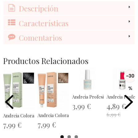
Descripción
Características
Comentarios
Productos Relacionados
-30
%
Andreia Profesional Lab Hydro..
Andreia P
3,99 €
4,89 €
6,99 €
Andreia Coloración Demi Permanente...
Andreia Coloración Permanente Sin...
7,99 €
7,99 €