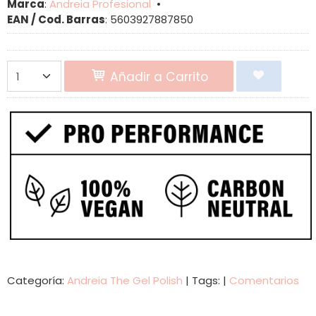
Marca
:
Andreia Profesional
•
EAN / Cod. Barras
:
5603927887850
Añadir a Carrito
Categoría:
Andreia The Gel Polish
|
Tags:
|
Comentarios