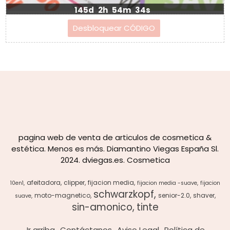
145d
2h
54m
33s
pagina web de venta de articulos de cosmetica &
estética. Menos es más. Diamantino Viegas España Sl.
2024. dviegas.es. Cosmetica
afeitadora
clipper
fijacion media
10en1
fijacion media -suave
fijacion
schwarzkopf
moto-magnetico
senior-2.0
shaver
suave
sin-amonico
tinte
Ir arriba
Contáctanos
Aviso Legal
Política de