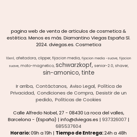
pagina web de venta de articulos de cosmetica &
estética. Menos es más. Diamantino Viegas España Sl.
2024. dviegas.es. Cosmetica
afeitadora
clipper
fijacion media
10en1
fijacion media -suave
fijacion
schwarzkopf
moto-magnetico
senior-2.0
shaver
suave
sin-amonico
tinte
Ir arriba
Contáctanos
Aviso Legal
Política de
Privacidad
Condiciones de Compra
Desistir de un
pedido
Políticas de Cookies
Calle Alfredo Nobel, 27 - 08430 La roca del valles,
Barcelona - (España) | info@dviegas.es |
937326007
|
685537604
Horario:
09h a 19h |
Tiempo de Entrega:
24h a 48h