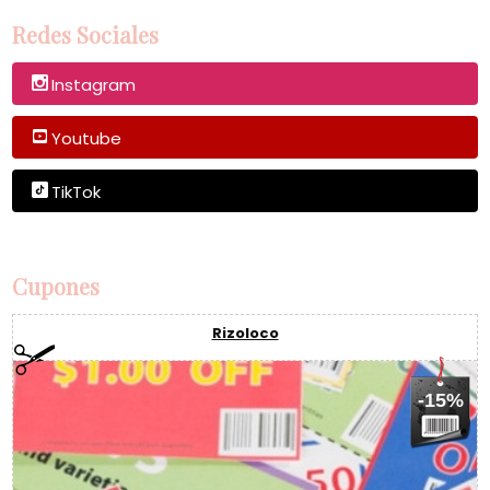
Redes Sociales
Instagram
Youtube
TikTok
Cupones
Rizoloco
-15%