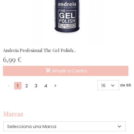
Andreia Profesional The Gel Polish...
6,99 €
Añadir a Carrito
de 88
<
1
2
3
4
>
Marcas