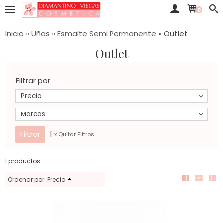
0
Inicio
»
Uñas
»
Esmalte Semi Permanente
»
Outlet
Outlet
Filtrar por
Precio
Marcas
|
x Quitar Filtros
1 productos
Ordenar por:
Precio