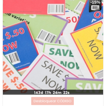
-15%
143d
17h
24m
22s