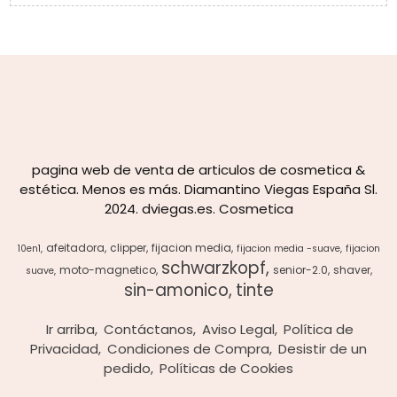
pagina web de venta de articulos de cosmetica &
estética. Menos es más. Diamantino Viegas España Sl.
2024. dviegas.es. Cosmetica
afeitadora
clipper
fijacion media
10en1
fijacion media -suave
fijacion
schwarzkopf
moto-magnetico
senior-2.0
shaver
suave
sin-amonico
tinte
Ir arriba
Contáctanos
Aviso Legal
Política de
Privacidad
Condiciones de Compra
Desistir de un
pedido
Políticas de Cookies