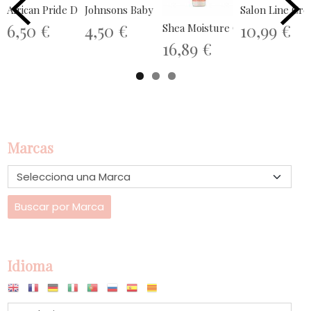
African Pride Dream Kids Olive...
Johnsons Baby Champú Camomila Ideal...
Salon Line Crem
6,50 €
4,50 €
10,99 €
Shea Moisture Champú y...
16,89 €
Marcas
Idioma