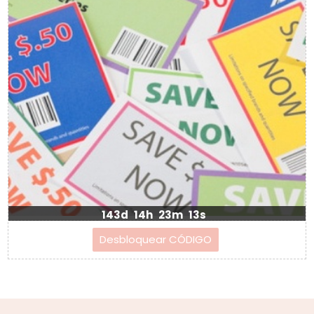
143d
14h
23m
12s