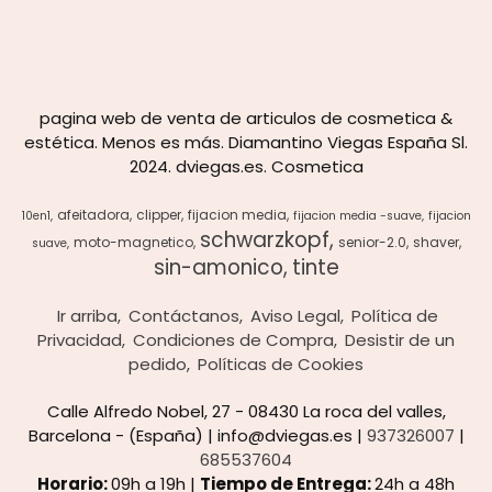
pagina web de venta de articulos de cosmetica &
estética. Menos es más. Diamantino Viegas España Sl.
2024. dviegas.es. Cosmetica
afeitadora
clipper
fijacion media
10en1
fijacion media -suave
fijacion
schwarzkopf
moto-magnetico
senior-2.0
shaver
suave
sin-amonico
tinte
Ir arriba
Contáctanos
Aviso Legal
Política de
Privacidad
Condiciones de Compra
Desistir de un
pedido
Políticas de Cookies
Calle Alfredo Nobel, 27 - 08430 La roca del valles,
Barcelona - (España) | info@dviegas.es |
937326007
|
685537604
Horario:
09h a 19h |
Tiempo de Entrega:
24h a 48h