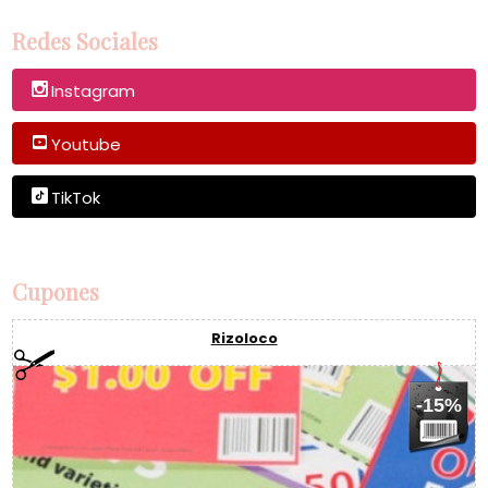
Redes Sociales
Instagram
Youtube
TikTok
Cupones
Rizoloco
-15%