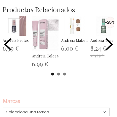
Productos Relacionados
-25 %
Andreia Profesional The Gel Polish...
Andreia Makeup Dark Circle Kill
Andreia True P
6,99 €
6,00 €
8,24 €
10,99 €
Andreia Coloración Permanente 100ml...
6,99 €
Marcas