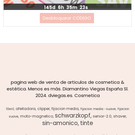
145d
6h
35m
22s
pagina web de venta de articulos de cosmetica &
estética. Menos es más. Diamantino Viegas España Sl.
2024. dviegas.es. Cosmetica
afeitadora
clipper
fijacion media
10en1
fijacion media -suave
fijacion
schwarzkopf
moto-magnetico
senior-2.0
shaver
suave
sin-amonico
tinte