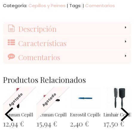
Categoría:
Cepillos y Peines
|
Tags:
|
Comentarios
Descripción
Características
Comentarios
Productos Relacionados
Agotado
Agotado
Denman Cepillo D3 (7 hileras)
Denman Cepillo D4 (9 hileras)
Eurostil Cepillo Plastico Rizador 
Limhair Cepillo
12,94 €
15,94 €
2,40 €
17,50 €