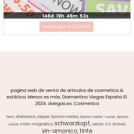
146d
19h
46m
53s
pagina web de venta de articulos de cosmetica &
estética. Menos es más. Diamantino Viegas España Sl.
2024. dviegas.es. Cosmetica
afeitadora
clipper
fijacion media
10en1
fijacion media -suave
fijacion
schwarzkopf
moto-magnetico
senior-2.0
shaver
suave
sin-amonico
tinte