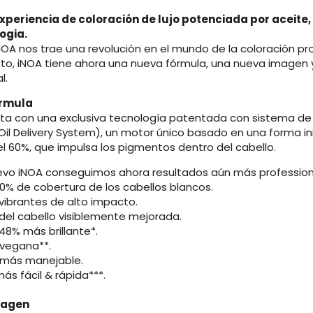
experiencia de coloración de lujo potenciada por aceite
ogia.
NOA nos trae una revolución en el mundo de la coloración pr
to, iNOA tiene ahora una nueva fórmula, una nueva imagen 
l.
rmula
ta con una exclusiva tecnología patentada con sistema de li
: Oil Delivery System), un motor único basado en una forma 
el 60%, que impulsa los pigmentos dentro del cabello.
evo iNOA conseguimos ahora resultados aún más profession
00% de cobertura de los cabellos blancos.
 vibrantes de alto impacto.
 del cabello visiblemente mejorada.
48% más brillante*.
 vegana**.
 más manejable.
ás fácil & rápida***.
magen