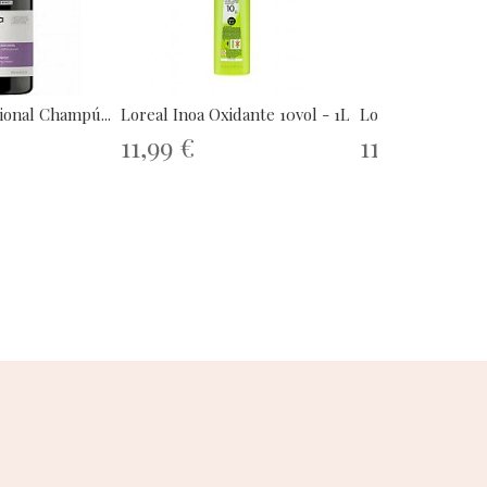
onal Champú...
Loreal Inoa Oxidante 10vol - 1L
Loreal INOA sin 
11,99 €
11,99 €