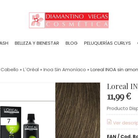
LASH
BELLEZA Y BIENESTAR
BLOG
PELUQUERÍAS CURLYS
 Cabello
»
L`Oréal
»
Inoa Sin Amoníaco
»
Loreal INOA sin amon
Loreal I
11,99 €
Producto Dis
Ver descri
EAN / Cod. B