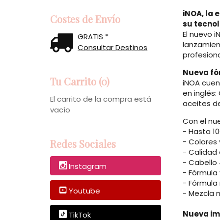
iNOA, la 
Costes de Envío
su tecnol
El nuevo i
GRATIS *
lanzamien
Consultar Destinos
profesiona
Nueva fó
Tu Carrito (0)
iNOA cuen
en inglés
El carrito de la compra está
aceites d
vacío
Con el nu
- Hasta 1
- Colores
Redes Sociales
- Calidad
- Cabello 
Instagram
- Fórmula
- Fórmula
Youtube
- Mezcla m
Nueva i
TikTok