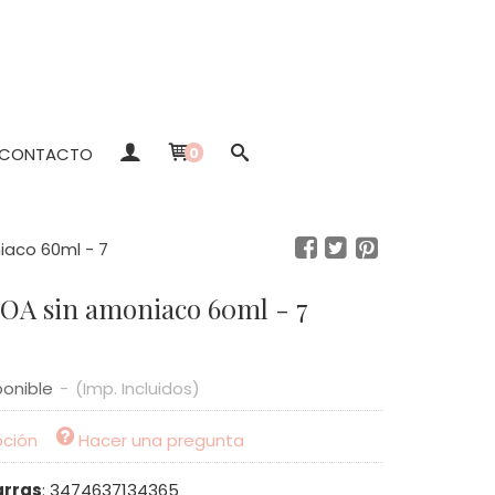
CONTACTO
0
iaco 60ml - 7
NOA sin amoniaco 60ml - 7
ponible
-
(Imp. Incluidos)
pción
Hacer una pregunta
arras
:
3474637134365