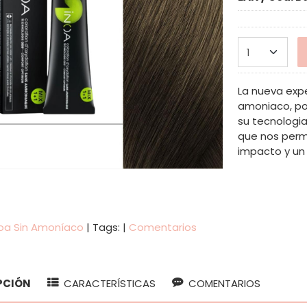
La nueva expe
amoniaco, po
su tecnologia
que nos permi
impacto y un 
noa Sin Amoníaco
|
Tags:
|
Comentarios
PCIÓN
CARACTERÍSTICAS
COMENTARIOS