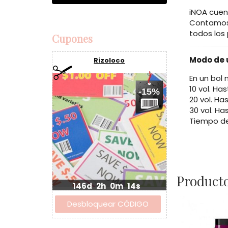
iNOA cuen
Contamos 
todos los
Cupones
Modo de 
Rizoloco
En un bol 
10 vol. Ha
-15%
20 vol. Ha
30 vol. Ha
Tiempo de
Producto
146d
2h
0m
14s