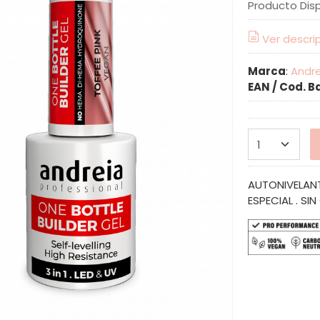
Producto Dis
Ver descri
Marca
:
Andre
EAN / Cod. B
AUTONIVELANT
ESPECIAL . SI