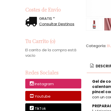
Costes de Envío
GRATIS *
Consultar Destinos
Tu Carrito (0)
El carrito de la compra está
Categoría:
BU
vacío
DESCRI
Redes Sociales
Instagram
Gel de co
calentam
Youtube
pincel co
con un co
TikTok