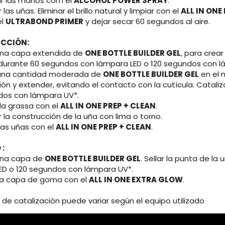
CIÓN:
zar las manos com el
ALCOHOL POWER SPRAY
.
 las uñas. Eliminar el brillo natural y limpiar con el
ALL IN ONE
el
ULTRABOND PRIMER
y dejar secar 60 segundos al aire.
CCIÓN:
r una capa extendida de
ONE BOTTLE BUILDER GEL
, para crear
 durante 60 segundos con lámpara LED o 120 segundos con l
r una cantidad moderada de
ONE BOTTLE BUILDER GEL
en el m
ión y extender, evitando el contacto con la cutícula. Catal
dos con lámpara UV*.
r la grassa con el
ALL IN ONE PREP + CLEAN
.
r la construcción de la uña con lima o torno.
 las uñas con el
ALL IN ONE PREP + CLEAN
.
:
 una capa de
ONE BOTTLE BUILDER GEL
. Sellar la punta de l
ED o 120 segundos con lámpara UV*.
r la capa de goma con el
ALL IN ONE EXTRA GLOW
.
 de catalización puede variar según el equipo utilizado