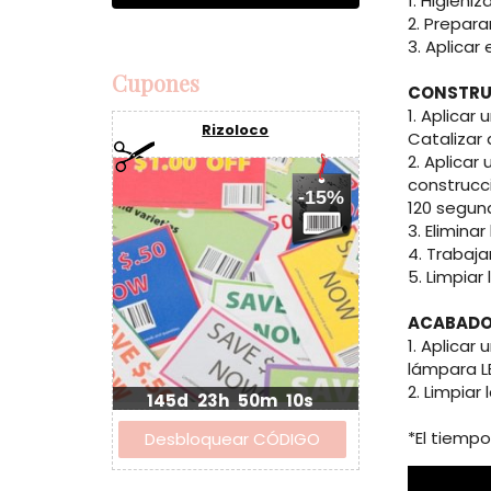
PREPARA
1. Higieni
2. Preparar
3. Aplicar 
Cupones
CONSTRU
Rizoloco
1. Aplica
Catalizar
2. Aplica
-15%
construcc
120 segun
3. Elimina
4. Trabaja
5. Limpiar
ACABADO 
1. Aplicar
lámpara L
145d
23h
50m
9s
2. Limpia
*El tiempo