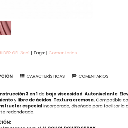
ILDER GEL 3en1
|
Tags:
|
Comentarios
PCIÓN
CARACTERÍSTICAS
COMENTARIOS
nstrucción 3 en 1
de
baja viscosidad
.
Autonivelante
.
Ele
iento
y
libre de ácidos
.
Textura cremosa.
Compatible con
nstructor especial
incorporado, diseñado para facilitar la a
rte redondeado.