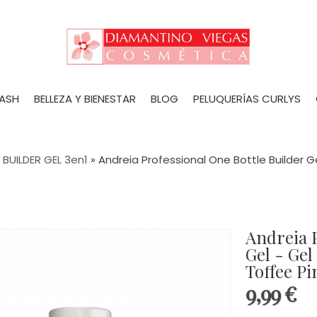
LASH
BELLEZA Y BIENESTAR
BLOG
PELUQUERÍAS CURLYS
»
BUILDER GEL 3en1
»
Andreia Professional One Bottle Builder G
Andreia P
Gel - Gel de Construcción 3 en 1 - 14ml -
Toffee Pi
9,99 €