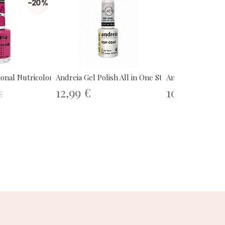
-20 %
onal Nutricolor...
Andreia Gel Polish All in One Star...
Andreia Professio
12,99 €
10,99 €
€