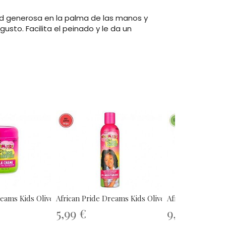
ad generosa en la palma de las manos y
usto. Facilita el peinado y le da un
eams Kids Olive...
African Pride Dreams Kids Olive...
African Pride Moi
5,99 €
9,99 €