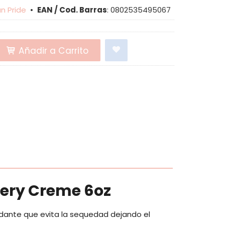
an Pride
•
EAN / Cod. Barras
:
0802535495067
Añadir a Carrito
tery Creme 6oz
dante que evita la sequedad dejando el