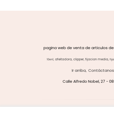
pagina web de venta de articulos de
afeitadora
clipper
fijacion media
10en1
fij
Ir arriba
Contáctano
Calle Alfredo Nobel, 27 - 0