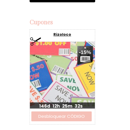
Cupones
Rizoloco
-15%
146d
12h
25m
32s