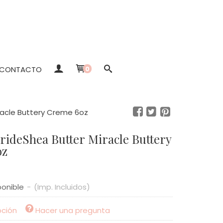
CONTACTO
0
iracle Buttery Creme 6oz
rideShea Butter Miracle Buttery
oz
ponible
-
(Imp. Incluidos)
pción
Hacer una pregunta