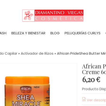
LASH
BELLEZA Y BIENESTAR
BLOG
PELUQUERÍAS CURLYS
do Capilar
»
Activador de Rizos
»
African PrideShea Butter M
African P
Creme 6
6,20 €
Producto Dis
Ver descri