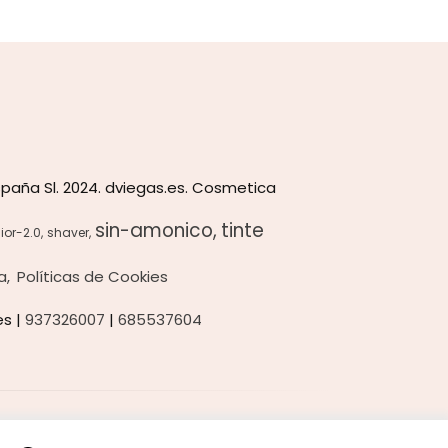
paña Sl. 2024. dviegas.es. Cosmetica
sin-amonico
tinte
ior-2.0
shaver
a
Políticas de Cookies
es |
937326007
|
685537604