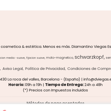
 cosmetica & estética. Menos es más. Diamantino Viegas Es
schwarzkopf
moto-magnetico
sen
acion media -suave
fijacion suave
s
Aviso Legal
Política de Privacidad
Condiciones de Compr
8430 La roca del valles, Barcelona - (España) | info@dviegas.
Horario:
09h a 19h |
Tiempo de Entrega:
24h a 48h
(*) Precios con Impuestos incluidos
Métodos de pago aceptados