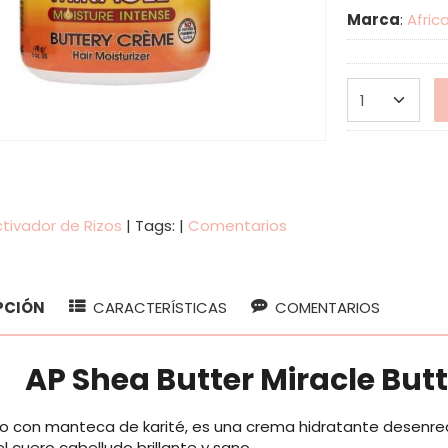
Marca
:
Afric
tivador de Rizos
|
Tags:
|
Comentarios
PCIÓN
CARACTERÍSTICAS
COMENTARIOS
AP Shea Butter Miracle But
do con manteca de karité, es una crema hidratante desenre
el cuero cabelludo brillante y sano.