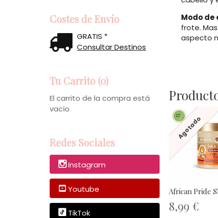
Modo de 
Costes de Envío
frote. Mas
GRATIS *
aspecto n
Consultar Destinos
Tu Carrito (0)
Producto
El carrito de la compra está
vacío
Agotado
Redes Sociales
Instagram
Youtube
African Pride S
8,99 €
TikTok