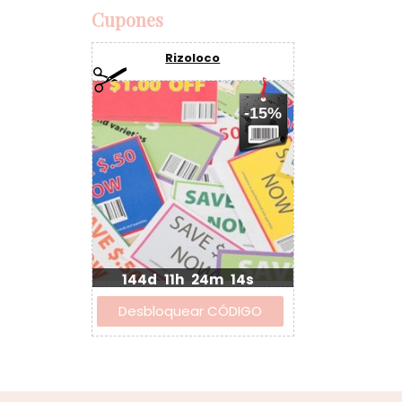
Cupones
Rizoloco
-15%
144d
11h
24m
13s