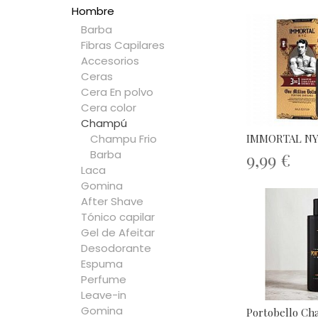
Hombre
Barba
Fibras Capilares
Accesorios
Ceras
Cera En polvo
Cera color
Champú
IMMORTAL NYC 3
Champu Frio
Barba
9,99 €
Laca
Gomina
After Shave
Tónico capilar
Gel de Afeitar
Desodorante
Espuma
Perfume
Leave-in
Gomina
Portobello C