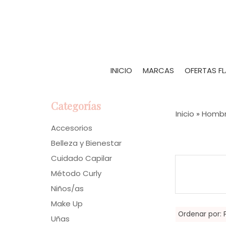
INICIO
MARCAS
OFERTAS F
Categorías
Inicio
»
Homb
Accesorios
Belleza y Bienestar
Cuidado Capilar
Método Curly
Niños/as
Make Up
Ordenar por:
Uñas