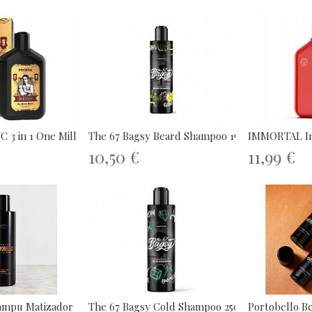
 in 1 One Million...
The 67 Bagsy Beard Shampoo 150ml
IMMORTAL Inf
10,50 €
11,99 €
hampu Matizador 200mL
Portobello B
The 67 Bagsy Cold Shampoo 250ml