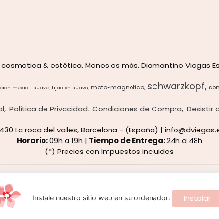
 cosmetica & estética. Menos es más. Diamantino Viegas Es
schwarzkopf
moto-magnetico
sen
acion media -suave
fijacion suave
al
Política de Privacidad
Condiciones de Compra
Desistir
8430 La roca del valles, Barcelona - (España) | info@dviegas.
Horario:
09h a 19h |
Tiempo de Entrega:
24h a 48h
(*) Precios con Impuestos incluidos
Métodos de pago aceptados
Instalar
Instale nuestro sitio web en su ordenador:
 navegación, y obtener estadísticas anónimas. Si continúa naveg
información