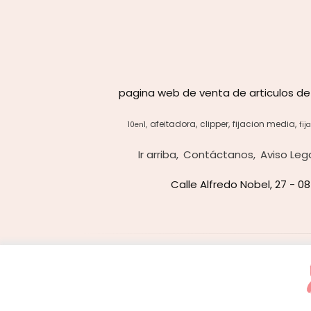
pagina web de venta de articulos de
afeitadora
clipper
fijacion media
10en1
fij
Ir arriba
Contáctanos
Aviso Leg
Calle Alfredo Nobel, 27 - 0
Usamos cookies de terceros para mejorar la experiencia de