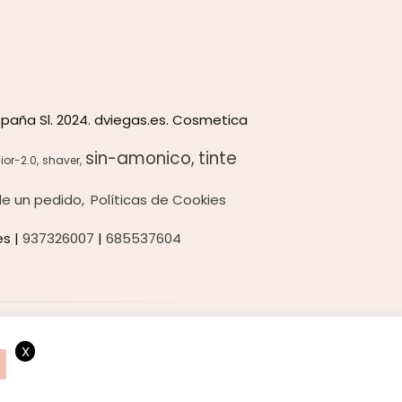
paña Sl. 2024. dviegas.es. Cosmetica
sin-amonico
tinte
ior-2.0
shaver
 de un pedido
Políticas de Cookies
es |
937326007
|
685537604
X
ando consideramos que acepta el uso de cookies.
OK
Más