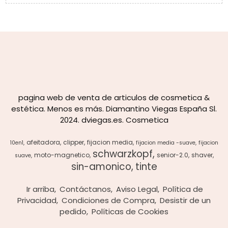
pagina web de venta de articulos de cosmetica &
estética. Menos es más. Diamantino Viegas España Sl.
2024. dviegas.es. Cosmetica
afeitadora
clipper
fijacion media
10en1
fijacion media -suave
fijacion
schwarzkopf
moto-magnetico
senior-2.0
shaver
suave
sin-amonico
tinte
Ir arriba
Contáctanos
Aviso Legal
Política de
Privacidad
Condiciones de Compra
Desistir de un
pedido
Políticas de Cookies