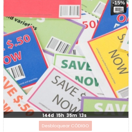
-15%
144d
15h
35m
13s