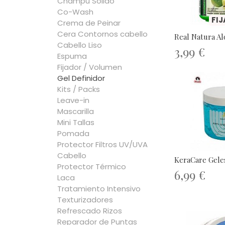
Champú Sólido
Co-Wash
FI
Crema de Peinar
Cera Contornos cabello
Real Natura Al
Cabello Liso
3,99 €
Espuma
Fijador / Volumen
Gel Definidor
Kits / Packs
Leave-in
Mascarilla
Mini Tallas
Pomada
Protector Filtros UV/UVA
Cabello
KeraCare Geles
Protector Térmico
6,99 €
Laca
Tratamiento Intensivo
Texturizadores
Refrescado Rizos
Reparador de Puntas