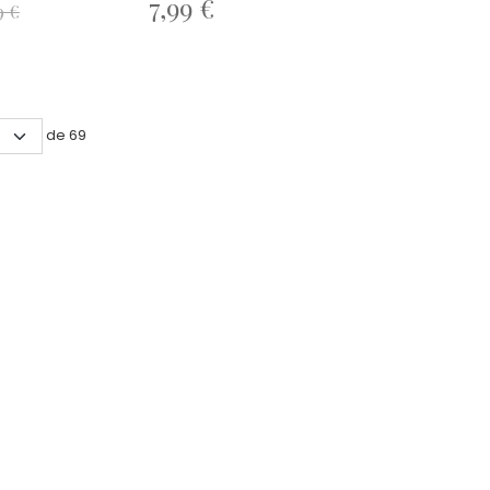
7,99 €
9 €
de 69