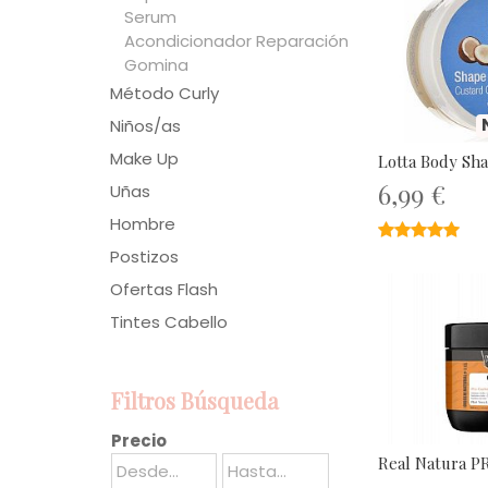
Serum
Acondicionador Reparación
Gomina
Método Curly
Niños/as
Make Up
Lotta Body Sh
6,99 €
Uñas
Hombre
★★★★★
★★★★★
Postizos
Ofertas Flash
Tintes Cabello
Filtros Búsqueda
Precio
Real Natura PR