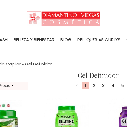
LASH
BELLEZA Y BIENESTAR
BLOG
PELUQUERÍAS CURLYS
do Capilar
»
Gel Definidor
Gel Definidor
<
1
2
3
4
5
Precio