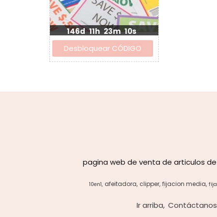
146d
11h
23m
10s
pagina web de venta de articulos de
afeitadora
clipper
fijacion media
10en1
fij
Ir arriba
Contáctano