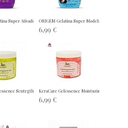
na Super Ativadora...
ORIGEM Gelatina Super Modeladora...
6,99 €
essence Sentrgthening...
KeraCare Gelessence Moisturizing Gel...
6,99 €