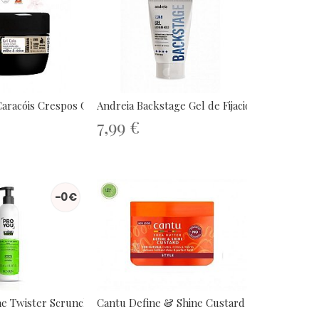
aracóis Crespos Gel...
Andreia Backstage Gel de Fijación...
7,99 €
-0 €
 Twister Scrunch Curl...
Cantu Define & Shine Custard 340g |...