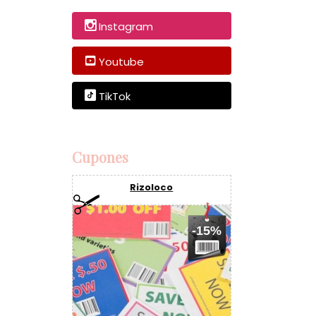
Instagram
Youtube
TikTok
Cupones
Rizoloco
-15%