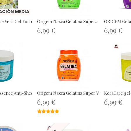
JACIÓN MEDIA
oe Vera Gel Forte 200ml
Origem Nazca Gelatina Super...
ORIGEM Gelati
6,99 €
6,99 €
sence Anti-Shedding...
Origem Nazca Gelatina Super Volumen...
KeraCare gel
6,99 €
6,99 €
★★★★★
★★★★★