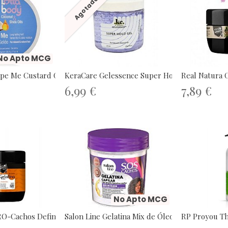
Agotado
No Apto MCG
ape Me Custard Gelee
KeraCare Gelessence Super Hold Gel...
Real Natura C
6,99 €
7,89 €
No Apto MCG
O-Cachos Definidos...
Salon Line Gelatina Mix de Óleos...
RP Proyou The