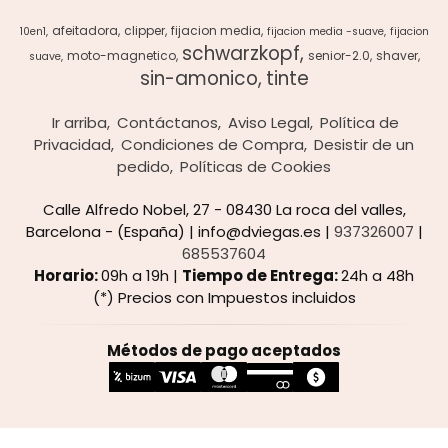
afeitadora
clipper
fijacion media
10en1
fijacion media -suave
fijacion
schwarzkopf
moto-magnetico
senior-2.0
shaver
suave
sin-amonico
tinte
Ir arriba
Contáctanos
Aviso Legal
Política de
Privacidad
Condiciones de Compra
Desistir de un
pedido
Políticas de Cookies
Calle Alfredo Nobel, 27 - 08430 La roca del valles,
Barcelona - (España) | info@dviegas.es |
937326007
|
685537604
Horario:
09h a 19h |
Tiempo de Entrega:
24h a 48h
(*) Precios con Impuestos incluidos
Métodos de pago aceptados