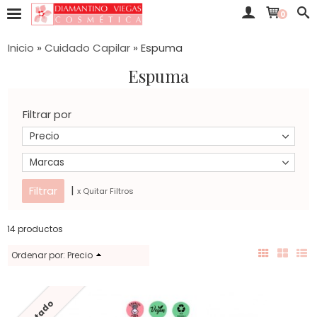
0
Inicio
»
Cuidado Capilar
»
Espuma
Espuma
Filtrar por
Precio
Marcas
|
x Quitar Filtros
14 productos
Ordenar por:
Precio
Agotado