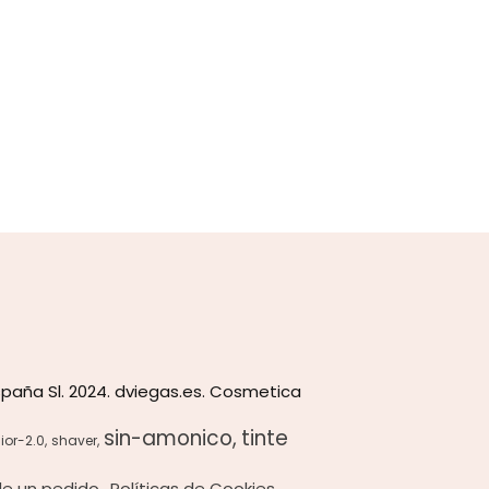
paña Sl. 2024. dviegas.es. Cosmetica
sin-amonico
tinte
ior-2.0
shaver
 de un pedido
Políticas de Cookies