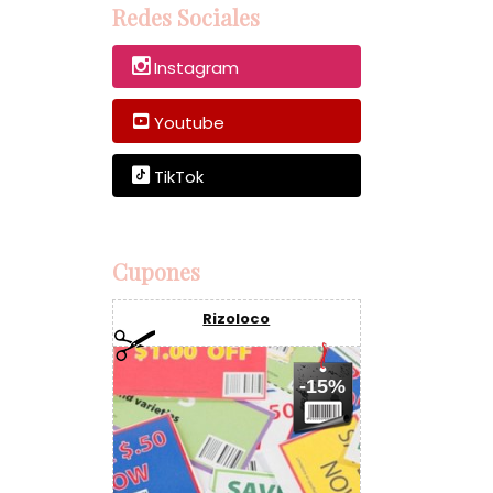
Redes Sociales
Instagram
Youtube
TikTok
Cupones
Rizoloco
-15%