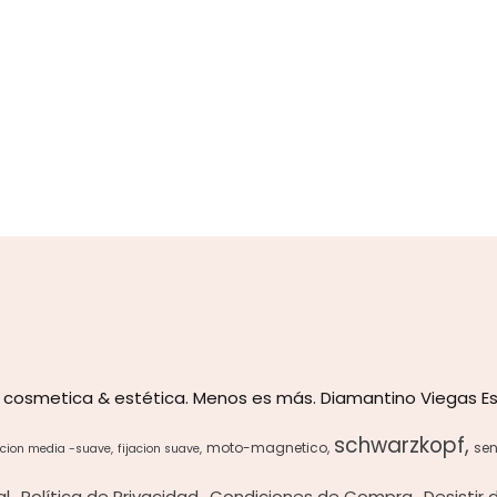
 cosmetica & estética. Menos es más. Diamantino Viegas Es
schwarzkopf
moto-magnetico
sen
acion media -suave
fijacion suave
al
Política de Privacidad
Condiciones de Compra
Desistir