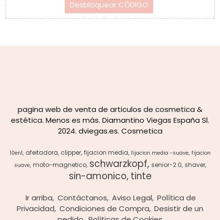
pagina web de venta de articulos de cosmetica &
estética. Menos es más. Diamantino Viegas España Sl.
2024. dviegas.es. Cosmetica
afeitadora
clipper
fijacion media
10en1
fijacion media -suave
fijacion
schwarzkopf
moto-magnetico
senior-2.0
shaver
suave
sin-amonico
tinte
Ir arriba
Contáctanos
Aviso Legal
Política de
Privacidad
Condiciones de Compra
Desistir de un
pedido
Políticas de Cookies