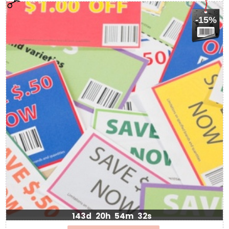
-15%
143d
20h
54m
31s