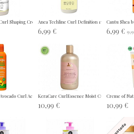
Curl Shaping Cream...
Anea Techline Curl Definition 175ml
Cantu Shea bu
6,99 €
6,99 €
9,9
vocado Curl Activator...
KeraCare CurlEssence Moist Curl...
Creme of Natu
10,99 €
10,99 €
Agotado