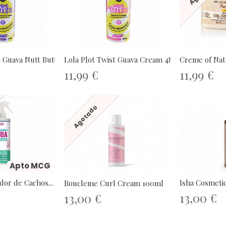
 Guava Nutt Butter...
Lola Plot Twist Guava Cream 480gr
Creme of Nat
11,99 €
11,99 €
Agotado
Apto MCG
dor de Cachos...
Isha Cosmetic
Boucleme Curl Cream 100ml
13,00 €
13,00 €