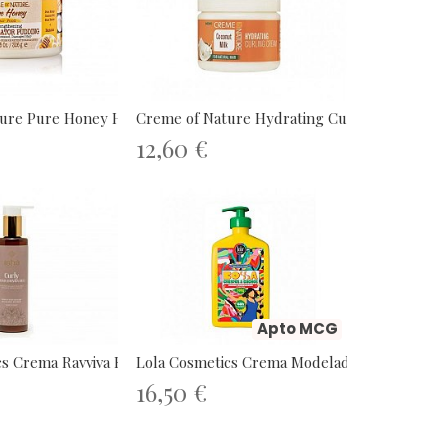
ure Pure Honey Hair Food...
Creme of Nature Hydrating Curling...
12,60 €
Apto MCG
s Crema Ravviva Ricci...
Lola Cosmetics Crema Modeladora...
16,50 €