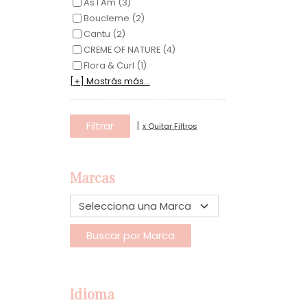
As I Am (3)
Boucleme (2)
Cantu (2)
CREME OF NATURE (4)
Flora & Curl (1)
[+] Mostrás más...
|
x Quitar Filtros
Marcas
Idioma