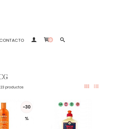
CONTACTO
0
MCG
23 productos
-30
%