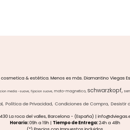
 cosmetica & estética. Menos es más. Diamantino Viegas Es
schwarzkopf
moto-magnetico
sen
acion media -suave
fijacion suave
al
Política de Privacidad
Condiciones de Compra
Desistir
8430 La roca del valles, Barcelona - (España) | info@dviegas.
Horario:
09h a 19h |
Tiempo de Entrega:
24h a 48h
(*) Precios con Impuestos incluidos