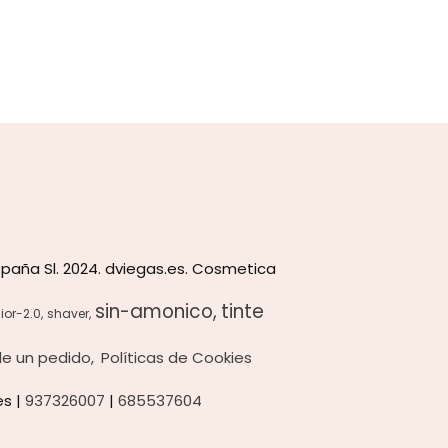
paña Sl. 2024. dviegas.es. Cosmetica
sin-amonico
tinte
ior-2.0
shaver
 de un pedido
Políticas de Cookies
es |
937326007
|
685537604