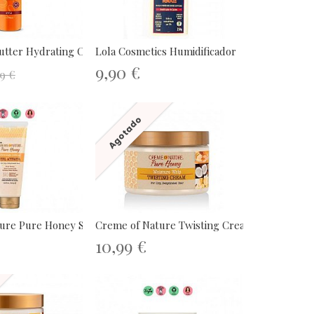
tter Hydrating Curl...
Lola Cosmetics Humidificador
9,90 €
9 €
Agotado
re Pure Honey Shrink....
Creme of Nature Twisting Cream 326gr
10,99 €