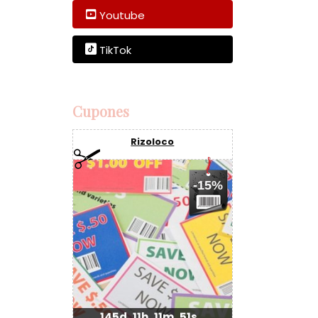
Youtube
TikTok
Cupones
Rizoloco
-15%
145d
11h
11m
50s