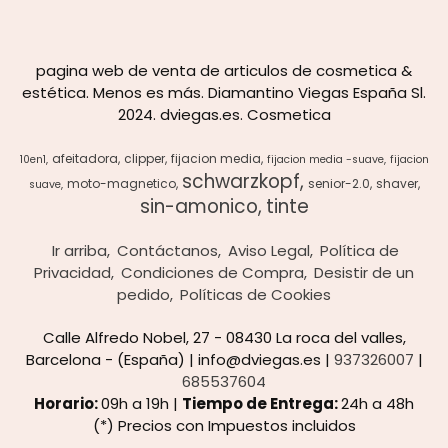
pagina web de venta de articulos de cosmetica &
estética. Menos es más. Diamantino Viegas España Sl.
2024. dviegas.es. Cosmetica
afeitadora
clipper
fijacion media
10en1
fijacion media -suave
fijacion
schwarzkopf
moto-magnetico
senior-2.0
shaver
suave
sin-amonico
tinte
Ir arriba
Contáctanos
Aviso Legal
Política de
Privacidad
Condiciones de Compra
Desistir de un
pedido
Políticas de Cookies
Calle Alfredo Nobel, 27 - 08430 La roca del valles,
Barcelona - (España) | info@dviegas.es |
937326007
|
685537604
Horario:
09h a 19h |
Tiempo de Entrega:
24h a 48h
(*) Precios con Impuestos incluidos