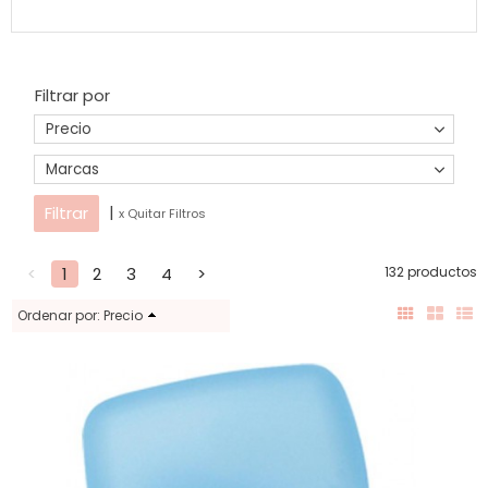
Filtrar por
Precio
Marcas
|
x Quitar Filtros
<
1
2
3
4
>
132 productos
Ordenar por:
Precio