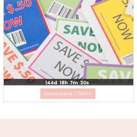
144d
18h
7m
28s