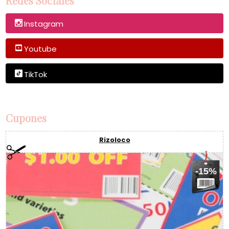
Redes Sociales
Instagram
Youtube
TikTok
Cupones
Rizoloco
-15%