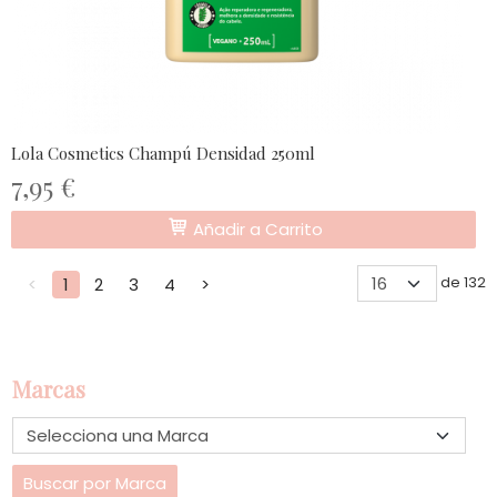
Lola Cosmetics Champú Densidad 250ml
7,95 €
Añadir a Carrito
de 132
<
1
2
3
4
>
Marcas