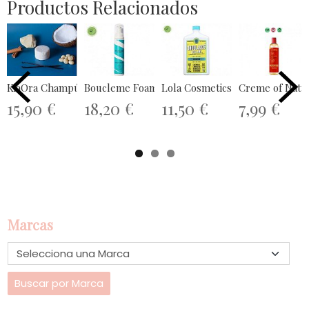
Productos Relacionados
KiaOra Champú Slido Mambo 85gr...
Boucleme Foaming Dry Shampoo 100ml
Lola Cosmetics Shampoo On
15,90 €
18,20 €
11,50 €
7,99 €
Marcas