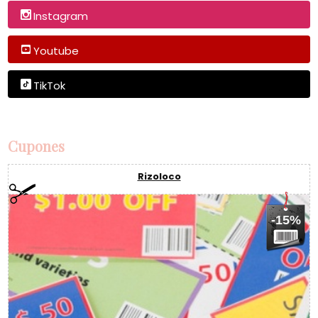
Instagram
Youtube
TikTok
Cupones
Rizoloco
-15%