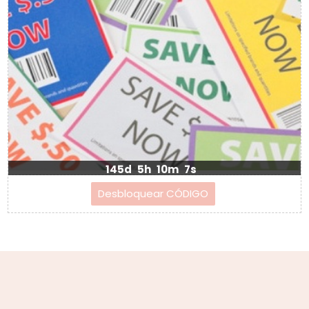
145d
5h
10m
7s