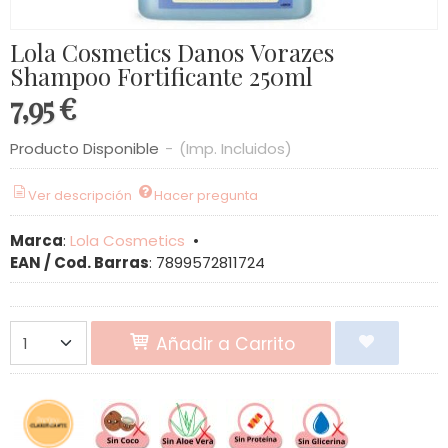
Lola Cosmetics Danos Vorazes
Shampoo Fortificante 250ml
7,95 €
Producto Disponible
-
(Imp. Incluidos)
Ver descripción
Hacer pregunta
Marca
:
Lola Cosmetics
•
EAN / Cod. Barras
:
7899572811724
Añadir a Carrito