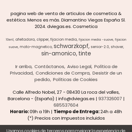
pagina web de venta de articulos de cosmetica &
estética. Menos es más. Diamantino Viegas España Sl.
2024. dviegas.es. Cosmetica
afeitadora
clipper
fijacion media
10en1
fijacion media -suave
fijacion
schwarzkopf
moto-magnetico
senior-2.0
shaver
suave
sin-amonico
tinte
Ir arriba
Contáctanos
Aviso Legal
Política de
Privacidad
Condiciones de Compra
Desistir de un
pedido
Políticas de Cookies
Calle Alfredo Nobel, 27 - 08430 La roca del valles,
Barcelona - (España) | info@dviegas.es |
937326007
|
685537604
Horario:
09h a 19h |
Tiempo de Entrega:
24h a 48h
(*) Precios con Impuestos incluidos
Usamos cookies de terceros para mejorar la experiencia de