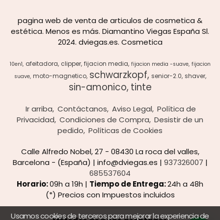
pagina web de venta de articulos de cosmetica &
estética. Menos es más. Diamantino Viegas España Sl.
2024. dviegas.es. Cosmetica
afeitadora
clipper
fijacion media
10en1
fijacion media -suave
fijacion
schwarzkopf
moto-magnetico
senior-2.0
shaver
suave
sin-amonico
tinte
Ir arriba
Contáctanos
Aviso Legal
Política de
Privacidad
Condiciones de Compra
Desistir de un
pedido
Políticas de Cookies
Calle Alfredo Nobel, 27 - 08430 La roca del valles,
Barcelona - (España) | info@dviegas.es |
937326007
|
685537604
Horario:
09h a 19h |
Tiempo de Entrega:
24h a 48h
(*) Precios con Impuestos incluidos
Usamos cookies de terceros para mejorar la experiencia de