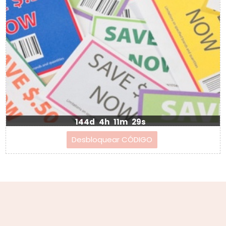
144d
4h
11m
28s