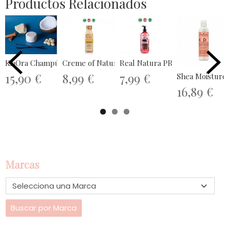
Productos Relacionados
KiaOra Champú Slido Mambo 85gr...
Creme of Nature Pure Honey Moist....
Real Natura PRO-Vitamina Bomb
15,90 €
8,99 €
7,99 €
16,89 €
Marcas