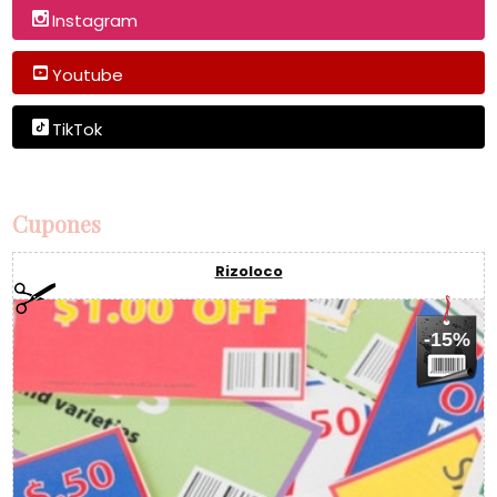
Instagram
Youtube
TikTok
Cupones
Rizoloco
-15%