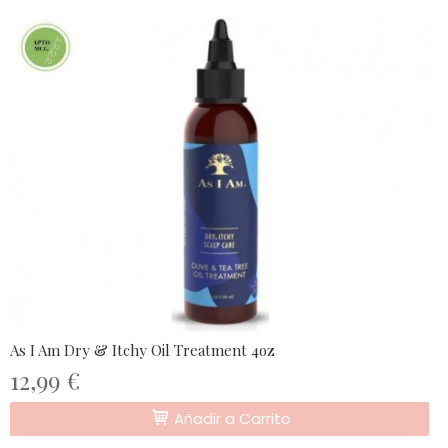
As I Am Dry & Itchy Oil Treatment 4oz
12,99 €
Añadir a Carrito