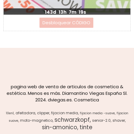
143d
13h
7m
18s
pagina web de venta de articulos de cosmetica &
estética. Menos es más. Diamantino Viegas España Sl.
2024. dviegas.es. Cosmetica
afeitadora
clipper
fijacion media
10en1
fijacion media -suave
fijacion
schwarzkopf
moto-magnetico
senior-2.0
shaver
suave
sin-amonico
tinte