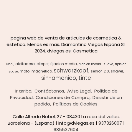
pagina web de venta de articulos de cosmetica &
estética. Menos es más. Diamantino Viegas España Sl.
2024. dviegas.es. Cosmetica
afeitadora
clipper
fijacion media
10en1
fijacion media -suave
fijacion
schwarzkopf
moto-magnetico
senior-2.0
shaver
suave
sin-amonico
tinte
Ir arriba
Contáctanos
Aviso Legal
Política de
Privacidad
Condiciones de Compra
Desistir de un
pedido
Políticas de Cookies
Calle Alfredo Nobel, 27 - 08430 La roca del valles,
Barcelona - (España) | info@dviegas.es |
937326007
|
685537604