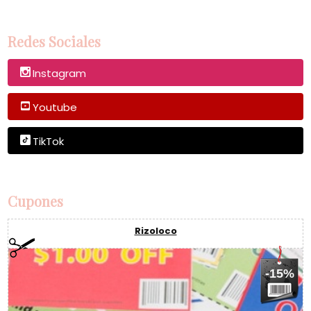
Redes Sociales
Instagram
Youtube
TikTok
Cupones
Rizoloco
-15%