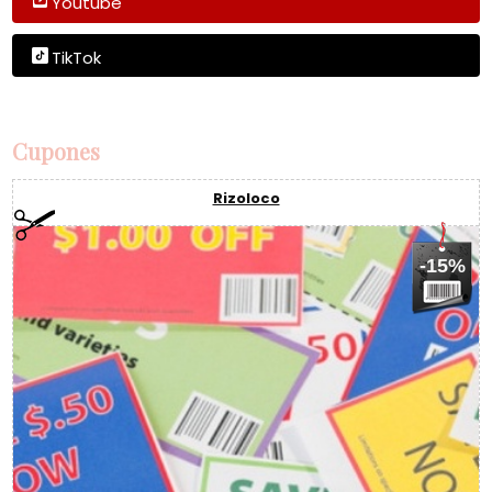
Youtube
TikTok
Cupones
Rizoloco
-15%