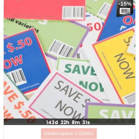
-15%
143d
22h
8m
31s