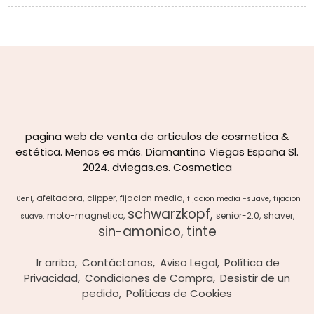
pagina web de venta de articulos de cosmetica &
estética. Menos es más. Diamantino Viegas España Sl.
2024. dviegas.es. Cosmetica
afeitadora
clipper
fijacion media
10en1
fijacion media -suave
fijacion
schwarzkopf
moto-magnetico
senior-2.0
shaver
suave
sin-amonico
tinte
Ir arriba
Contáctanos
Aviso Legal
Política de
Privacidad
Condiciones de Compra
Desistir de un
pedido
Políticas de Cookies