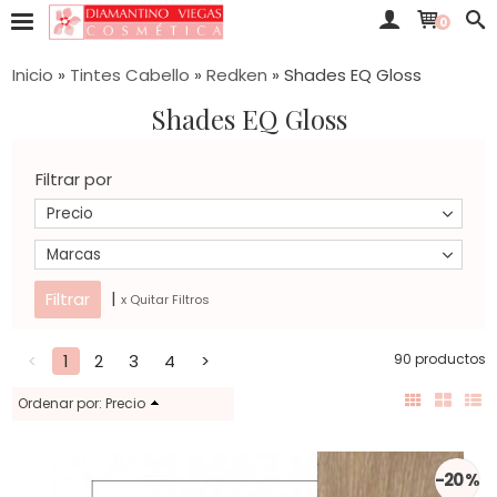
0
Inicio
»
Tintes Cabello
»
Redken
»
Shades EQ Gloss
Shades EQ Gloss
Filtrar por
Precio
Marcas
|
x Quitar Filtros
<
1
2
3
4
>
90 productos
Ordenar por:
Precio
-20 %