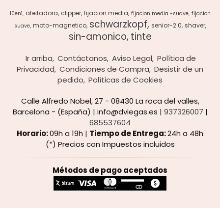
afeitadora
clipper
fijacion media
10en1
fijacion media -suave
fijacion
schwarzkopf
moto-magnetico
senior-2.0
shaver
suave
sin-amonico
tinte
Ir arriba
Contáctanos
Aviso Legal
Política de
Privacidad
Condiciones de Compra
Desistir de un
pedido
Políticas de Cookies
Calle Alfredo Nobel, 27 - 08430 La roca del valles,
Barcelona - (España) | info@dviegas.es |
937326007
|
685537604
Horario:
09h a 19h |
Tiempo de Entrega:
24h a 48h
(*) Precios con Impuestos incluidos
Métodos de pago aceptados