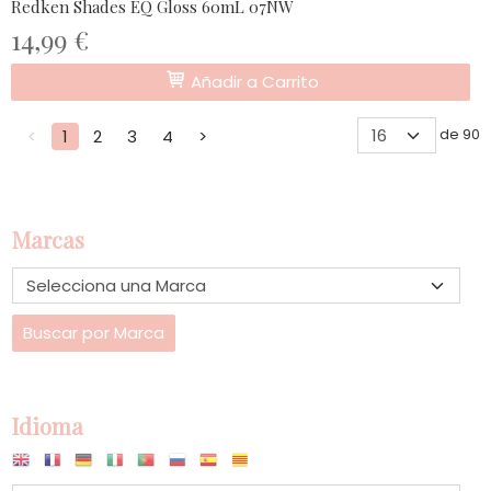
Redken Shades EQ Gloss 60mL 07NW
14,99 €
Añadir a Carrito
de 90
<
1
2
3
4
>
Marcas
Idioma