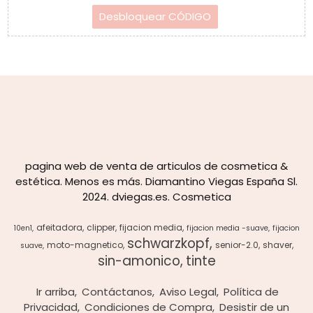
pagina web de venta de articulos de cosmetica &
estética. Menos es más. Diamantino Viegas España Sl.
2024. dviegas.es. Cosmetica
afeitadora
clipper
fijacion media
10en1
fijacion media -suave
fijacion
schwarzkopf
moto-magnetico
senior-2.0
shaver
suave
sin-amonico
tinte
Ir arriba
Contáctanos
Aviso Legal
Política de
Privacidad
Condiciones de Compra
Desistir de un