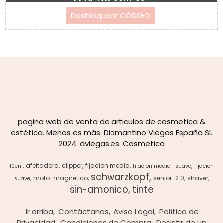
pagina web de venta de articulos de cosmetica &
estética. Menos es más. Diamantino Viegas España Sl.
2024. dviegas.es. Cosmetica
afeitadora
clipper
fijacion media
10en1
fijacion media -suave
fijacion
schwarzkopf
moto-magnetico
senior-2.0
shaver
suave
sin-amonico
tinte
Ir arriba
Contáctanos
Aviso Legal
Política de
Privacidad
Condiciones de Compra
Desistir de un