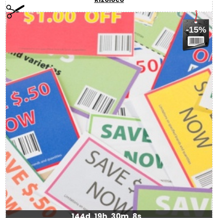
-15%
144d
19h
30m
7s