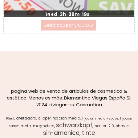
144d
3h
39m
18s
pagina web de venta de articulos de cosmetica &
estética. Menos es más. Diamantino Viegas España Sl.
2024. dviegas.es. Cosmetica
afeitadora
clipper
fijacion media
10en1
fijacion media -suave
fijacion
schwarzkopf
moto-magnetico
senior-2.0
shaver
suave
sin-amonico
tinte