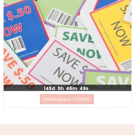
145d
5h
46m
48s