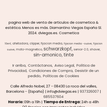
pagina web de venta de articulos de cosmetica &
estética. Menos es más. Diamantino Viegas España Sl.
2024. dviegas.es. Cosmetica
afeitadora
clipper
fijacion media
10en1
fijacion media -suave
fijacion
schwarzkopf
moto-magnetico
senior-2.0
shaver
suave
sin-amonico
tinte
Ir arriba
Contáctanos
Aviso Legal
Política de
Privacidad
Condiciones de Compra
Desistir de un
pedido
Políticas de Cookies
Calle Alfredo Nobel, 27 - 08430 La roca del valles,
Barcelona - (España) | info@dviegas.es |
937326007
|
685537604
Horario:
09h a 19h |
Tiempo de Entrega:
24h a 48h