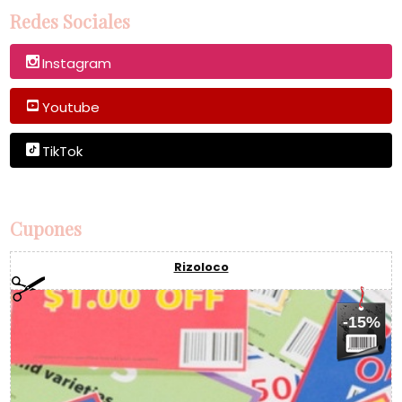
Redes Sociales
Instagram
Youtube
TikTok
Cupones
Rizoloco
-15%