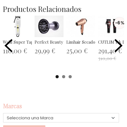
Productos Relacionados
-6 %
Wahl Super Taper Cordless
Perfect Beauty Rizzi Dryer
Limhair Secador WR 3.0 Rose G
CUTLIM 15k Dev
110,00 €
29,99 €
25,00 €
291,40 €
310,00 €
Marcas