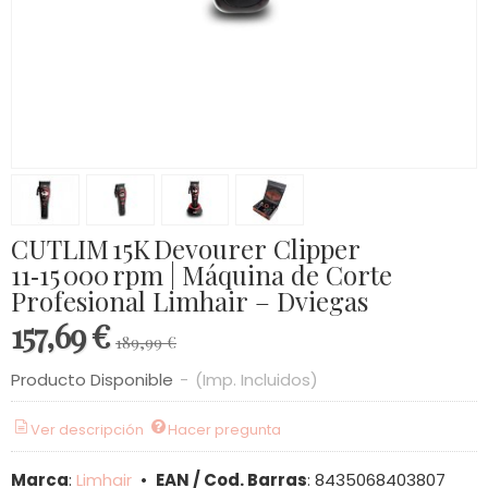
CUTLIM 15K Devourer Clipper
11‑15 000 rpm | Máquina de Corte
Profesional Limhair – Dviegas
157,69 €
189,99 €
Producto Disponible
-
(Imp. Incluidos)
Ver descripción
Hacer pregunta
Marca
:
Limhair
•
EAN / Cod. Barras
:
8435068403807