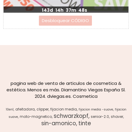
143d
14h
37m
47s
pagina web de venta de articulos de cosmetica &
estética. Menos es más. Diamantino Viegas España Sl.
2024. dviegas.es. Cosmetica
afeitadora
clipper
fijacion media
10en1
fijacion media -suave
fijacion
schwarzkopf
moto-magnetico
senior-2.0
shaver
suave
sin-amonico
tinte