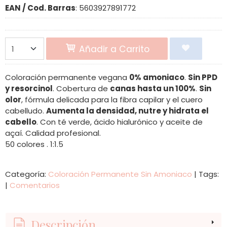
EAN / Cod. Barras
:
5603927891772
Añadir a Carrito
Coloración permanente vegana
0% amoniaco
.
Sin PPD
y resorcinol
. Cobertura de
canas hasta un 100%
.
Sin
olor
, fórmula delicada para la fibra capilar y el cuero
cabelludo.
Aumenta la densidad, nutre y hidrata el
cabello
. Con té verde, ácido hialurónico y aceite de
açaí. Calidad profesional.
50 colores . 1:1.5
Categoría:
Coloración Permanente Sin Amoniaco
|
Tags:
|
Comentarios
Descripción