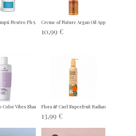
mpú Neutro Ph 5.5 1000ml
Creme of Nature Argan Oil Apple...
10,99 €
 Color Vibes Shampoo...
Flora & Curl Superfruit Radiance...
13,99 €