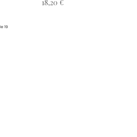
18,20 €
e 19