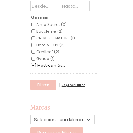
Marcas
Alma Secret (3)
Boucleme (2)
CREME OF NATURE (1)
Flora & Curl (2)
Gentleaf (2)
Gyada (1)
[+] Mostrás más...
|
x Quitar Filtros
Marcas