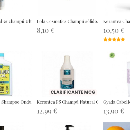
l & champú Ultra Suave...
Lola Cosmetics Champú sólido...
Kerantea Cha
8,10 €
10,50 €
★★★★★
★★★★★
CLARIFICANTE MCG
s Shampoo Ondulados...
Kerantea PS Champú Natural Cabello...
Gyada Cabello
12,99 €
13,90 €