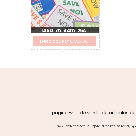
146d
7h
44m
25s
pagina web de venta de articulos de
afeitadora
clipper
fijacion media
10en1
fij