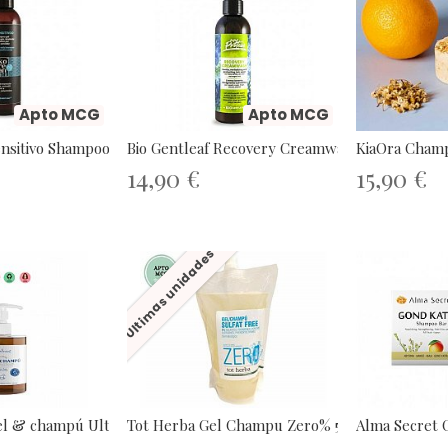
Apto MCG
Apto MCG
ensitivo Shampoo Cute...
Bio Gentleaf Recovery Creamwash Hair...
KiaOra Champú
14,90 €
15,90 €
Últimas unidades
l & champú Ultra Suave...
Tot Herba Gel Champu Zero% 500ml
Alma Secret 