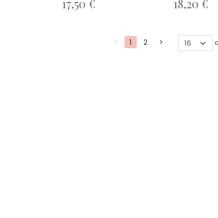
17,50 €
18,20 €
<
1
2
>
d