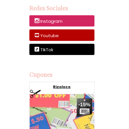
Redes Sociales
Instagram
Youtube
TikTok
Cupones
Rizoloco
-15%