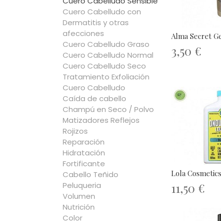
Cuero Cabelludo Sensible
Cuero Cabelludo con
Dermatitis y otras
afecciones
Alma Secret Ge
Cuero Cabelludo Graso
3,50 €
Cuero Cabelludo Normal
Cuero Cabelludo Seco
Tratamiento Exfoliación
Cuero Cabelludo
Caída de cabello
Champú en Seco / Polvo
Matizadores Reflejos
Rojizos
Reparación
Hidratación
Fortificante
Lola Cosmetic
Cabello Teñido
11,50 €
Peluqueria
Volumen
Nutrición
Color