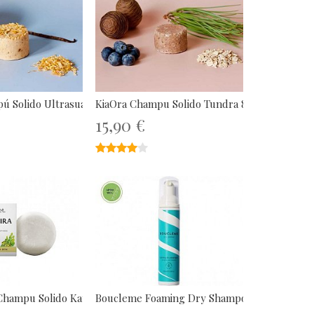
 Solido Ultrasuave 85gr...
KiaOra Champu Solido Tundra 85gr...
15,90 €
★★★★★
★★★★★
Champu Solido Katira 85gr
Boucleme Foaming Dry Shampoo 100ml