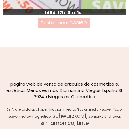
145d
17h
0m
1s
pagina web de venta de articulos de cosmetica &
estética. Menos es más. Diamantino Viegas España Sl.
2024. dviegas.es. Cosmetica
afeitadora
clipper
fijacion media
10en1
fijacion media -suave
fijacion
schwarzkopf
moto-magnetico
senior-2.0
shaver
suave
sin-amonico
tinte