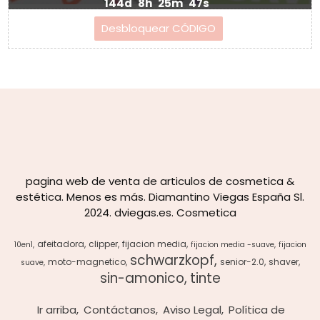
144d
8h
25m
46s
pagina web de venta de articulos de cosmetica &
estética. Menos es más. Diamantino Viegas España Sl.
2024. dviegas.es. Cosmetica
afeitadora
clipper
fijacion media
10en1
fijacion media -suave
fijacion
schwarzkopf
moto-magnetico
senior-2.0
shaver
suave
sin-amonico
tinte
Ir arriba
Contáctanos
Aviso Legal
Política de