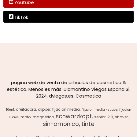
Youtube
TikTok
pagina web de venta de articulos de cosmetica &
estética. Menos es más. Diamantino Viegas España Sl.
2024. dviegas.es. Cosmetica
afeitadora
clipper
fijacion media
10en1
fijacion media -suave
fijacion
schwarzkopf
moto-magnetico
senior-2.0
shaver
suave
sin-amonico
tinte