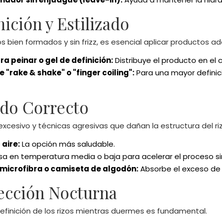
nición y Estilizado
os bien formados y sin frizz, es esencial aplicar productos 
a peinar o gel de definición:
Distribuye el producto en el 
 "rake & shake" o "finger coiling":
Para una mayor definici
ado Correcto
r excesivo y técnicas agresivas que dañan la estructura del ri
aire:
La opción más saludable.
a en temperatura media o baja para acelerar el proceso sin
 microfibra o camiseta de algodón:
Absorbe el exceso de a
tección Nocturna
definición de los rizos mientras duermes es fundamental.