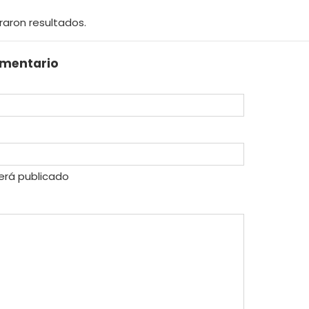
raron resultados.
omentario
erá publicado