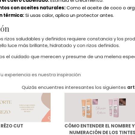
 el cuero cabelludo:
Estimula el crecimiento.
tos con aceites naturales:
Como el aceite de coco o argán
n térmica:
Si usas calor, aplica un protector antes.
ión
 rizos saludables y definidos requiere constancia y los pr
lo luce más brillante, hidratado y con rizos definidos.
rizos el cuidado que merecen y presume de una melena espe
Tu experiencia es nuestra inspiración
Quizás encuentres interesantes los siguientes
art
RËZO CUT
CÓMO ENTENDER EL NOMBRE Y
NUMERACIÓN DE LOS TINTES