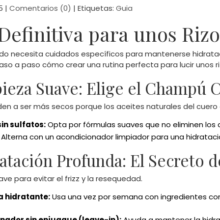
5
|
Comentarios (0)
|
Etiquetas:
Guia
Definitiva para unos Rizo
zado necesita cuidados específicos para mantenerse hidratado
so a paso cómo crear una rutina perfecta para lucir unos r
pieza Suave: Elige el Champú 
nden a ser más secos porque los aceites naturales del cuero 
n sulfatos:
Opta por fórmulas suaves que no eliminen los a
Alterna con un acondicionador limpiador para una hidrataci
ratación Profunda: El Secreto d
ave para evitar el frizz y la resequedad.
a hidratante:
Usa una vez por semana con ingredientes com
nador sin enjuague (leave-in):
Ayuda a mantener la hidrat