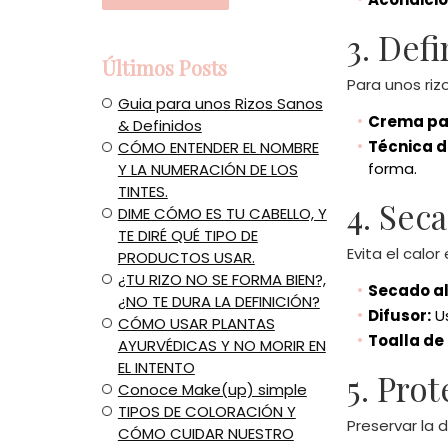
3. Defi
Últimos Posts
Para unos riz
Guia para unos Rizos Sanos
Crema par
& Definidos
Técnica de
CÓMO ENTENDER EL NOMBRE
forma.
Y LA NUMERACIÓN DE LOS
TINTES.
4. Sec
​DIME CÓMO ES TU CABELLO, Y
TE DIRÉ QUÉ TIPO DE
Evita el calo
PRODUCTOS USAR.
¿TU RIZO NO SE FORMA BIEN?,
Secado al 
¿NO TE DURA LA DEFINICIÓN?
Difusor:
Us
​CÓMO USAR PLANTAS
Toalla de
AYURVÉDICAS Y NO MORIR EN
EL INTENTO
5. Pro
Conoce Make(up) simple
​TIPOS DE COLORACIÓN Y
Preservar la 
CÓMO CUIDAR NUESTRO