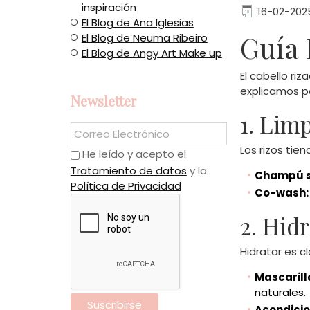
inspiración
16-02-202
El Blog de Ana Iglesias
Guía 
El Blog de Neuma Ribeiro
El Blog de Angy Art Make up
El cabello ri
explicamos pa
Newsletter
1. Lim
Los rizos tie
He leído y acepto el
Tratamiento de datos
y la
Champú si
Política de Privacidad
Co-wash:
2. Hid
Hidratar es cl
Mascarill
naturales.
Acondicio