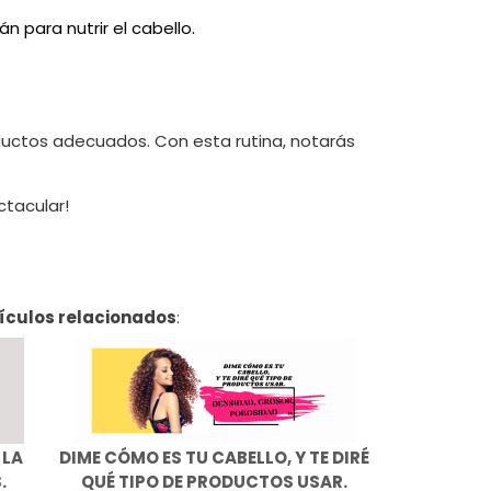
 para nutrir el cabello.
oductos adecuados. Con esta rutina, notarás
ctacular!
ículos relacionados
:
 LA
​DIME CÓMO ES TU CABELLO, Y TE DIRÉ
.
QUÉ TIPO DE PRODUCTOS USAR.