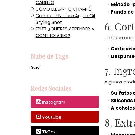
CABELLO
Método "p
CÓMO ELEGIR TU CHAMPÚ
Funda de 
Creme of Nature Argan Oil
Styling Snot
6. Cor
​FRIZZ ¿QUIERES APRENDER A
CONTROLARLO?
Un buen corte
Corte en 
Nube de Tags
Despunte
7. Ingr
Guia
Algunos produ
Redes Sociales
Sulfatos 
Siliconas 
Instagram
Alcoholes
Youtube
8. Ext
TikTok