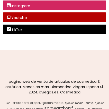
Instagram
Youtube
TikTok
pagina web de venta de articulos de cosmetica &
estética. Menos es más. Diamantino Viegas España Sl.
2024. dviegas.es. Cosmetica
afeitadora
clipper
fijacion media
10en1
fijacion media -suave
fijacion
schwarzkopf
moto-magnetico
senior-2.0
shaver