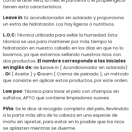
como el aloe vera, la miel, el pantenol o el propilenglicol
tienen esta característica.
Leave in
: Es acondicionador sin aclarado y proporciona
un extra de hidratación. Los hay ligeros o nutritivos.
L.O.C:
Técnica utilizada para sellar la humedad. Esta
técnica se usa para mantener por más tiempo la
hidratación en nuestro cabello en los días en que no lo
lavamos, ya que estamos sellando nuestros rizos con
dos productos.
El nombre corresponde a las iniciales
en inglés de:
de
L
eave in ( Acondicionador sin aclarado)
,
O
il ( Aceite ) y
C
ream ( Crema de peinado ), un método
que consiste en aplicar estos productos, por este orden.
Low poo
: Técnica para lavar el pelo con champús sin
sulfatos, APTO que contiene limpiadores suaves.
Piña
: Se le dice al recogido completo del pelo, llevándolo
a la parte más alta de la cabeza en una especie de
moño sin apretar, para evitar en lo posible que los rizos
se aplasten mientras se duerme.