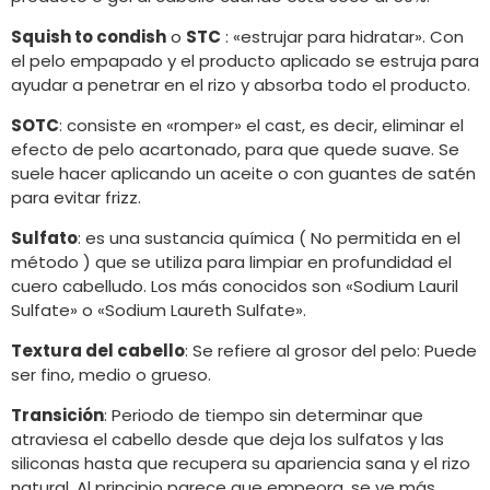
Squish to condish
o
STC
: «estrujar para hidratar». Con
el pelo empapado y el producto aplicado se estruja para
ayudar a penetrar en el rizo y absorba todo el producto.
SOTC
: consiste en «romper» el cast, es decir, eliminar el
efecto de pelo acartonado, para que quede suave. Se
suele hacer aplicando un aceite o con guantes de satén
para evitar frizz.
Sulfato
: es una sustancia química ( No permitida en el
método ) que se utiliza para limpiar en profundidad el
cuero cabelludo. Los más conocidos son «Sodium Lauril
Sulfate» o «Sodium Laureth Sulfate».
Textura del cabello
: Se refiere al grosor del pelo: Puede
ser fino, medio o grueso.
Transición
: Periodo de tiempo sin determinar que
atraviesa el cabello desde que deja los sulfatos y las
siliconas hasta que recupera su apariencia sana y el rizo
natural. Al principio parece que empeora, se ve más