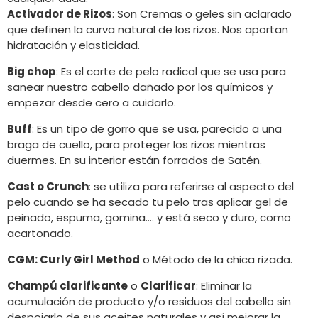
Activador de Rizos
: Son Cremas o geles sin aclarado
que definen la curva natural de los rizos. Nos aportan
hidratación y elasticidad.
Big chop
: Es el corte de pelo radical que se usa para
sanear nuestro cabello dañado por los químicos y
empezar desde cero a cuidarlo.
Buff
: Es un tipo de gorro que se usa, parecido a una
braga de cuello, para proteger los rizos mientras
duermes. En su interior están forrados de Satén.
Cast o Crunch
: se utiliza para referirse al aspecto del
pelo cuando se ha secado tu pelo tras aplicar gel de
peinado, espuma, gomina…. y está seco y duro, como
acartonado.
CGM: Curly Girl Method
o Método de la chica rizada.
Champú clarificante
o
Clarificar
: Eliminar la
acumulación de producto y/o residuos del cabello sin
despojarlo de sus aceites naturales y así mejorar la